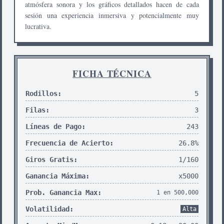
atmósfera sonora y los gráficos detallados hacen de cada
sesión una experiencia inmersiva y potencialmente muy
lucrativa.
FICHA TÉCNICA
Rodillos:
5
Filas:
3
Líneas de Pago:
243
Frecuencia de Acierto:
26.8%
Giros Gratis:
1/160
Ganancia Máxima:
x5000
Prob. Ganancia Max:
1 en 500,000
Volatilidad:
Alta