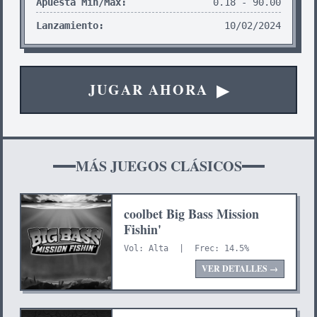
Apuesta Min/Max:
0.18 - 90.00
Lanzamiento:
10/02/2024
▶
JUGAR AHORA
MÁS JUEGOS CLÁSICOS
coolbet Big Bass Mission
Fishin'
Vol: Alta
|
Frec: 14.5%
VER DETALLES →