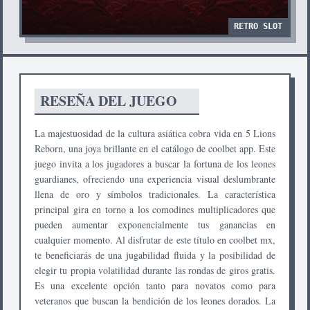
RETRO SLOT
RESEÑA DEL JUEGO
La majestuosidad de la cultura asiática cobra vida en 5 Lions
Reborn, una joya brillante en el catálogo de coolbet app. Este
juego invita a los jugadores a buscar la fortuna de los leones
guardianes, ofreciendo una experiencia visual deslumbrante
llena de oro y símbolos tradicionales. La característica
principal gira en torno a los comodines multiplicadores que
pueden aumentar exponencialmente tus ganancias en
cualquier momento. Al disfrutar de este título en coolbet mx,
te beneficiarás de una jugabilidad fluida y la posibilidad de
elegir tu propia volatilidad durante las rondas de giros gratis.
Es una excelente opción tanto para novatos como para
veteranos que buscan la bendición de los leones dorados. La